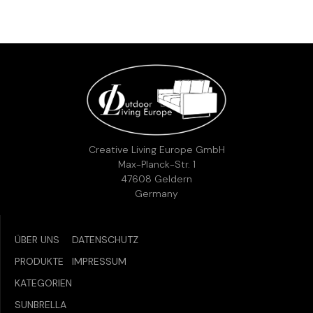
SKU:
VERFÜGBARKEIT PRÜFEN
Beschreibung:
Stühle stapelbar
Gerne kannst du uns vorab kontaktieren, um sicherzustellen,
dass der gewünschte Artikel noch verfügbar ist.
Telefon:
+49 (0)2831 9778955
E-Mail:
info@creative-living.de
Creative Living Europe GmbH
Max-Planck-Str. 1
47608 Geldern
Germany
ÜBER UNS
DATENSCHUTZ
PRODUKTE
IMPRESSUM
KATEGORIEN
SUNBRELLA