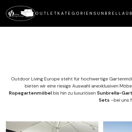
OUTLET
KATEGORIEN
SUNBRELLA
Ü
Outdoor Living Europe steht für hochwertige Gartenmöbel
bieten wir eine riesige Auswahl anexklusiven Möb
Ropegartenmöbel
bis hin zu luxuriösen
Sunbrella-Ga
Sets
–bei uns f