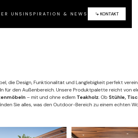
VIEW
KONTAKT
BER UNS
INSPIRATION & NEWS
KONTAKT
, die Design, Funktionalität und Langlebigkeit perfekt verei
eln für den Außenbereich. Unsere Produktpalette reicht von 
rtenmöbeln
– mit und ohne edlem
Teakholz
. Ob
Stühle, Tis
inden Sie alles, was den Outdoor-Bereich zu einem echten Wo