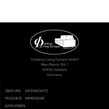
SKU:
27
VERFÜGBARKEIT PRÜFEN
Beschreibung:
Stoff Createxx mit weißem Aluminium Gestell
Gerne kannst du uns vorab kontaktieren, um sicherzustellen,
dass der gewünschte Artikel noch verfügbar ist.
Telefon:
+49 (0)2831 9778955
E-Mail:
info@creative-living.de
Creative Living Europe GmbH
Max-Planck-Str. 1
47608 Geldern
Germany
ÜBER UNS
DATENSCHUTZ
PRODUKTE
IMPRESSUM
KATEGORIEN