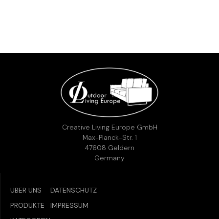
ARTIKELINFORMATIONEN
SKU:
27
VERFÜGBARKEIT PRÜFEN
Beschreibung:
Aluminium in Grau mit Rollen
Gerne kannst du uns vorab kontaktieren, um sicherzustellen,
dass der gewünschte Artikel noch verfügbar ist.
Telefon:
+49 (0)2831 9778955
E-Mail:
info@creative-living.de
Creative Living Europe GmbH
Max-Planck-Str. 1
47608 Geldern
Germany
ÜBER UNS
DATENSCHUTZ
PRODUKTE
IMPRESSUM